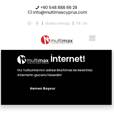
+90 548 888 66 29
info@multimaxcyprus.com
|
|
Banka Hesap
TR
EN
İnternet!
Hız tutkunlarının adresi Multimax ile kesintisiz
internetin gücünü hissedin!
Hemen Başvur