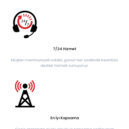
7/24 Hizmet
Müşteri memnuniyeti odaklı, günün her saatinde kesintisiz
destek hizmeti sunuyoruz.
En İyi Kapsama