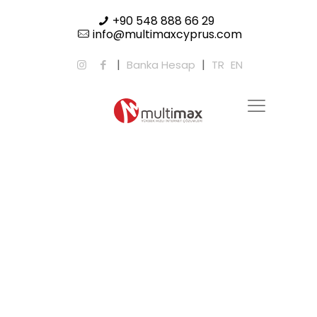
+90 548 888 66 29
info@multimaxcyprus.com
|
|
Banka Hesap
TR
EN
Kurumsal
Müşterilere Özel
Avantajlı fiyatlarla sunduğumuz internet paketleriyle,
sınırsız internet dünyasına adım atın.
Hızlı ve güvenilir bağlantımızla işinizi büyütmek artık
daha kolay!